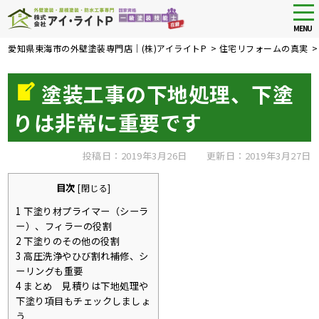
tog
nav
MENU
Skip
愛知県東海市の外壁塗装専門店｜(株)アイライトP
>
住宅リフォームの真実
to
main
塗装工事の下地処理、下塗
content
りは非常に重要です
投稿日：2019年3月26日
更新日：2019年3月27日
目次
[
閉じる
]
1
下塗り材プライマー（シーラ
ー）、フィラーの役割
2
下塗りのその他の役割
3
高圧洗浄やひび割れ補修、シ
ーリングも重要
4
まとめ 見積りは下地処理や
下塗り項目もチェックしましょ
う