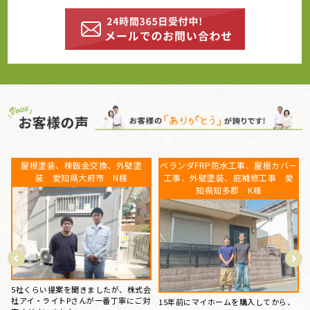
ー
屋根葺き替え工事 瓦屋根から金
屋根塗装、棟鈑金交換、外壁塗
属屋根へ 雨漏り修理 愛知県常
装 愛知県大府市 N様
滑市 S様
5社くらい提案を聞きましたが、株式会
台風のあと、雨の日に雨漏りして、ホ
社アイ・ライトPさんが一番丁寧にご対
ームページで探して電話しました。 見