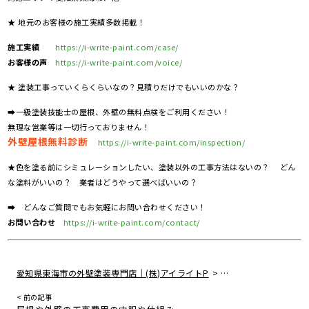
★ 地元のお客様の施工実績多数掲載！
施工実績
https://i-write-paint.com/case/
お客様の声
https://i-write-paint.com/voice/
★ 塗装工事っていくらくらいなの？見積りだけでもいいのかな？
➡一級塗装技能士の屋根、外壁の無料点検をご利用ください！
無理な営業等は一切行っておりません！
外壁屋根無料診断
https://i-write-paint.com/inspection/
★色を塗る前にシミュレーションしたい、塗装以外の工事方法はないの？ どん
な塗料がいいの？ 業者はどうやって選べばいいの？
➡ どんなご質問でもお気軽にお問い合わせください！
お問い合わせ
https://i-write-paint.com/contact/
>
愛知県東海市の外壁塗装専門店｜(株)アイライトP
住宅リフォームの真実
< 前の記事