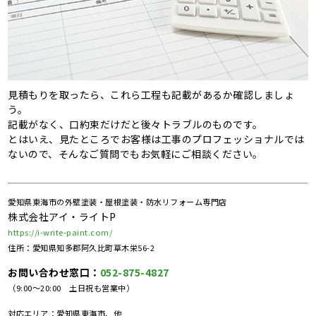
見積もりを取ったら、これら工程も記載があるか確認しましょ
う。
記載がなく、口約束だけだと後々トラブルのものです。
とはいえ、見たところでお客様は工事のプロフェッショナルでは
ないので、そんなご質問でもお気軽にご相談ください。
愛知県東海市の外壁塗装・屋根塗装・防水リフォーム専門店
株式会社アイ・ライトP
https://i-write-paint.com/
住所：愛知県知多郡阿久比町草木栄56-2
お問い合わせ窓口：
052-875-4827
（9:00～20:00 土日祝も営業中）
対応エリア：愛知県東海市、他