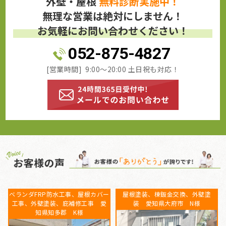
外壁・屋根
無料診断実施中！
無理な営業は絶対にしません！
お気軽にお問い合わせください！
052-875-4827
[営業時間] 9:00～20:00 土日祝も対応！
屋根葺き替え工事 瓦屋根から金
ベランダFRP防水工事、屋根カバー
属屋根へ 雨漏り修理 愛知県常
工事、外壁塗装、庇補修工事 愛
滑市 S様
知県知多郡 K様