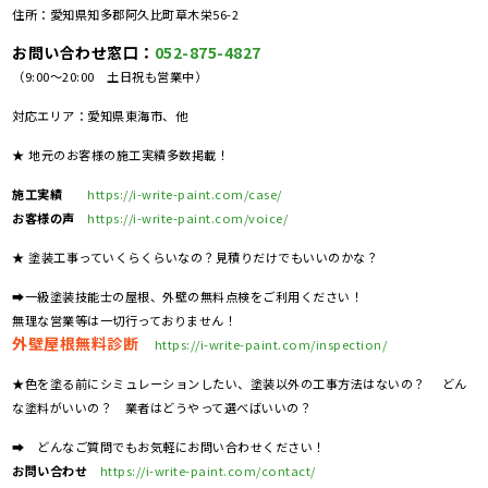
住所：愛知県知多郡阿久比町草木栄56-2
お問い合わせ窓口：
052-875-4827
（9:00～20:00 土日祝も営業中）
対応エリア：愛知県東海市、他
★ 地元のお客様の施工実績多数掲載！
施工実績
https://i-write-paint.com/case/
お客様の声
https://i-write-paint.com/voice/
★ 塗装工事っていくらくらいなの？見積りだけでもいいのかな？
➡一級塗装技能士の屋根、外壁の無料点検をご利用ください！
無理な営業等は一切行っておりません！
外壁屋根無料診断
https://i-write-paint.com/inspection/
★色を塗る前にシミュレーションしたい、塗装以外の工事方法はないの？ どん
な塗料がいいの？ 業者はどうやって選べばいいの？
➡ どんなご質問でもお気軽にお問い合わせください！
お問い合わせ
https://i-write-paint.com/contact/