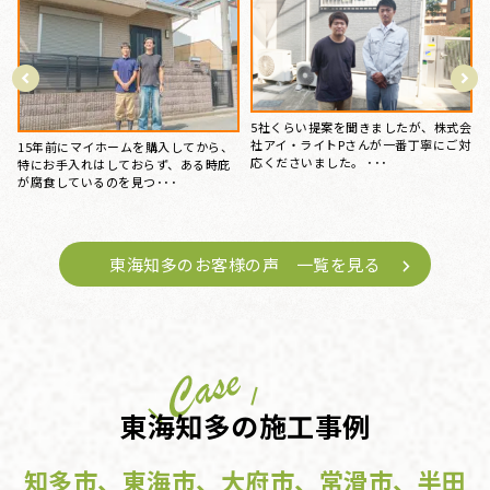
台風のあと、雨の日に雨漏りして、ホ
会
15年前にマイホームを購入してから、
ームページで探して電話しました。 見
対
特にお手入れはしておらず、ある時庇
てもらう･･･
が腐食しているのを見つ･･･
東海知多のお客様の声 一覧を見る
東海知多の施工事例
知多市、東海市、大府市、常滑市、半田