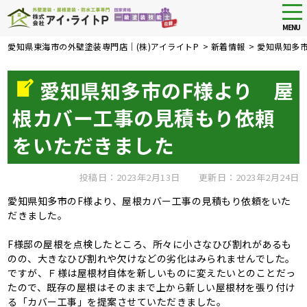
tog
nav
MENU
Skip
愛知県東海市の外壁塗装専門店｜(株)アイライトP
>
新着情報
>
愛知県知多
to
main
愛知県知多市のF様より 屋
content
根カバー工事の見積もり依頼
をいただきました
投稿日：2023年2月13日
更新日：2023年2月24日
愛知県知多市のF様より、屋根カバー工事の見積もり依頼をいた
だきました。
F様邸の屋根を点検したところ、所々に小さなひび割れがあるも
のの、大きなひび割れや欠けなどの劣化はみられませんでした。
ですが、Ｆ様は屋根材自体を新しいものに変えたいとのことだっ
たので、既存の屋根はそのままで上から新しい屋根材を張り付け
る「カバー工事」を提案させていただきました。