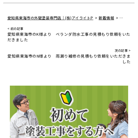
>
>
愛知県東海市の外壁塗装専門店｜(株)アイライトP
新着情報
愛知県知
< 前の記事
愛知県東海市のK様より ベランダ防水工事の見積もり依頼をいた
だきました
次の記事 >
愛知県東海市のN様より 雨漏り補修の見積もり依頼をいただきま
した