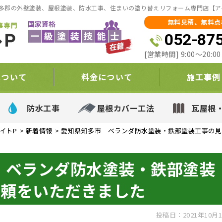
多郡の外壁塗装、屋根塗装、防水工事、住まいの塗り替えリフォーム専門店【ア
無料見積、無料点
052-87
[営業時間] 9:00～20:
について
料金について
施工事例
防水工事
屋根カバー工法
瓦屋根
イトP
>
新着情報
>
愛知県知多市 ベランダ防水塗装・鉄部塗装工事の見
 ベランダ防水塗装・鉄部塗装
依頼をいただきました
投稿日：2021年10月