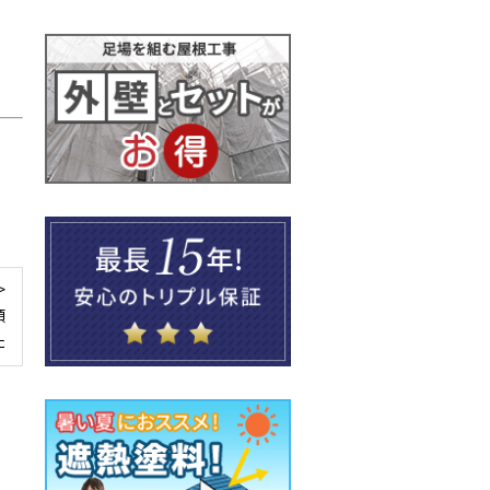
>
頼
た