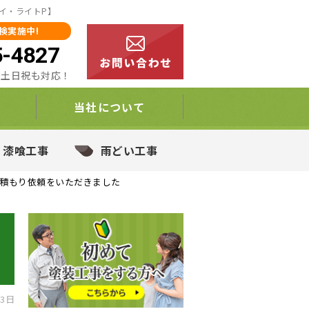
イ・ライトP】
検実施中!
5-4827
00 土日祝も対応！
当社について
・漆喰工事
雨どい工事
積もり依頼をいただきました
13日