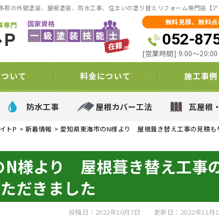
多郡の外壁塗装、屋根塗装、防水工事、住まいの塗り替えリフォーム専門店【ア
無料見積、無料点
052-87
[営業時間] 9:00～20:
について
料金について
施工事例
防水工事
屋根カバー工法
瓦屋根
イトP
>
新着情報
>
愛知県東海市のN様より 屋根葺き替え工事の見積も
のN様より 屋根葺き替え工事
いただきました
投稿日：2022年10月7日
更新日：2022年11月1