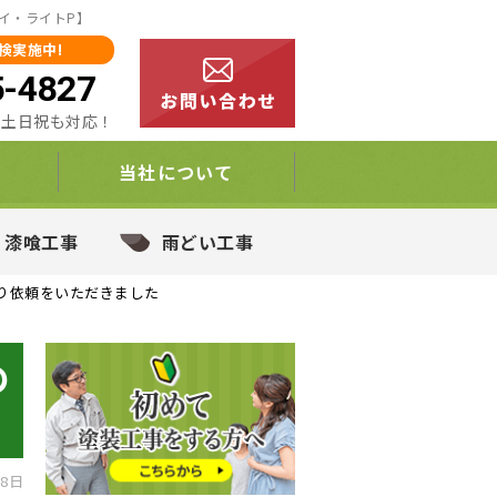
イ・ライトP】
検実施中!
5-4827
00 土日祝も対応！
当社について
・漆喰工事
雨どい工事
り依頼をいただきました
の
8日