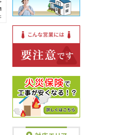
>
頼
た