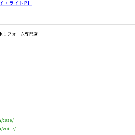
イ・ライトP】
水リフォーム専門店
m/case/
m/voice/