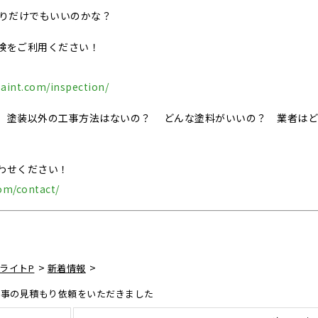
積りだけでもいいのかな？
検をご利用ください！
paint.com/inspection/
、塗装以外の工事方法はないの？ どんな塗料がいいの？ 業者はど
わせください！
com/contact/
>
>
ライトP
新着情報
工事の見積もり依頼をいただきました