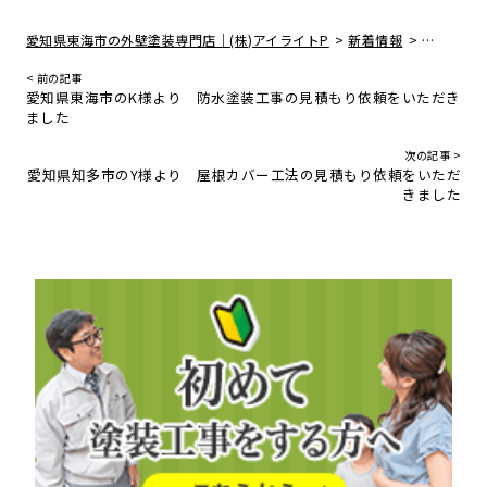
>
>
愛知県東海市の外壁塗装専門店｜(株)アイライトP
新着情報
愛知県東
< 前の記事
愛知県東海市のK様より 防水塗装工事の見積もり依頼をいただき
ました
次の記事 >
愛知県知多市のY様より 屋根カバー工法の見積もり依頼をいただ
きました