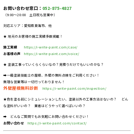
お問い合わせ窓口：
052-875-4827
（9:00～20:00 土日祝も営業中）
対応エリア：愛知県東海市、他
★ 地元のお客様の施工実績多数掲載！
施工実績
https://i-write-paint.com/case/
お客様の声
https://i-write-paint.com/voice/
★ 塗装工事っていくらくらいなの？見積りだけでもいいのかな？
➡一級塗装技能士の屋根、外壁の無料点検をご利用ください！
無理な営業等は一切行っておりません！
外壁屋根無料診断
https://i-write-paint.com/inspection/
★色を塗る前にシミュレーションしたい、塗装以外の工事方法はないの？ どん
な塗料がいいの？ 業者はどうやって選べばいいの？
➡ どんなご質問でもお気軽にお問い合わせください！
お問い合わせ
https://i-write-paint.com/contact/