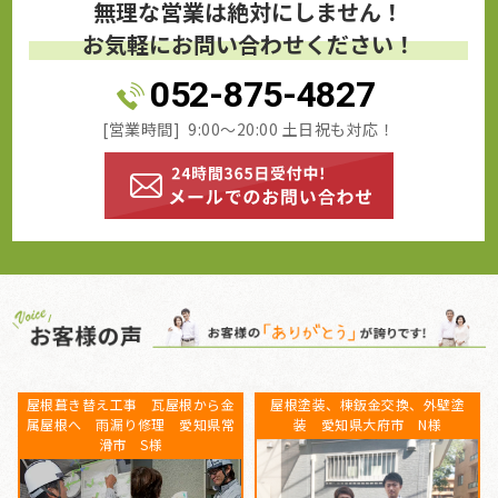
無理な営業は絶対にしません！
お気軽にお問い合わせください！
052-875-4827
[営業時間] 9:00～20:00 土日祝も対応！
ベランダFRP防水工事、屋根カバー
屋根葺き替え工事 瓦屋根から金
工事、外壁塗装、庇補修工事 愛
属屋根へ 雨漏り修理 愛知県常
知県知多郡 K様
滑市 S様