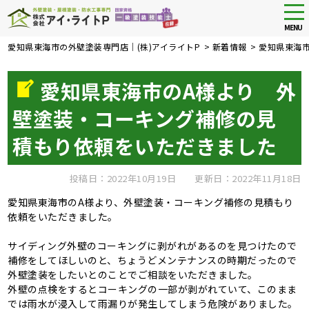
tog
nav
MENU
Skip
愛知県東海市の外壁塗装専門店｜(株)アイライトP
>
新着情報
>
愛知県東海
to
main
愛知県東海市のA様より 外
content
壁塗装・コーキング補修の見
積もり依頼をいただきました
投稿日：2022年10月19日
更新日：2022年11月18日
愛知県東海市のA様より、外壁塗装・コーキング補修の見積もり
依頼をいただきました。
サイディング外壁のコーキングに剥がれがあるのを見つけたので
補修をしてほしいのと、ちょうどメンテナンスの時期だったので
外壁塗装をしたいとのことでご相談をいただきました。
外壁の点検をするとコーキングの一部が剥がれていて、このまま
では雨水が浸入して雨漏りが発生してしまう危険がありました。